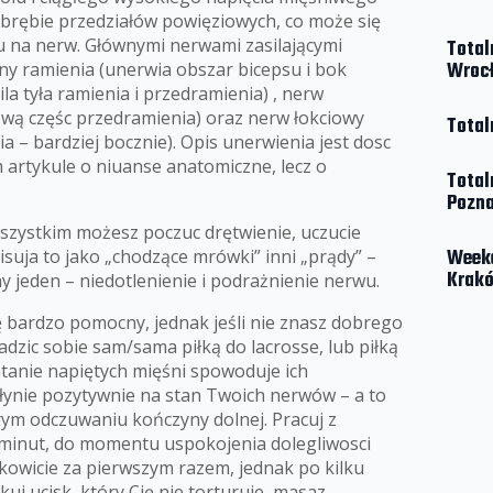
obrębie przedziałów powięziowych, co może się
u na nerw. Głównymi nerwami zasilającymi
Total
Wroc
ny ramienia (unerwia obszar bicepsu i bok
a tyła ramienia i przedramienia) , nerw
wą częśc przedramienia) oraz nerw łokciowy
Total
a – bardziej bocznie). Opis unerwienia jest dosc
 artykule o niuanse anatomiczne, lecz o
Total
Pozn
wszystkim możesz poczuc drętwienie, uczucie
Weeke
pisuja to jako „chodzące mrówki” inni „prądy” –
Krakó
czny jeden – niedotlenienie i podrażnienie nerwu.
ę bardzo pomocny, jednak jeśli nie znasz dobrego
dzic sobie sam/sama piłką do lacrosse, lub piłką
atanie napiętych mięśni spowoduje ich
płynie pozytywnie na stan Twoich nerwów – a to
brym odczuwaniu kończyny dolnej. Pracuj z
5 minut, do momentu uspokojenia dolegliwosci
kowicie za pierwszym razem, jednak po kilku
uj ucisk, który Cię nie torturuje, masaz