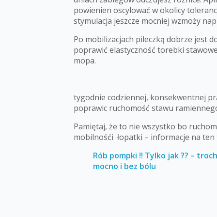
powienien oscylować w okolicy toleranc
stymulacja jeszcze mocniej wzmoży napi
Po mobilizacjach pileczką dobrze jest 
poprawić elastyczność torebki stawowej 
mopa.
tygodnie codziennej, konsekwentnej pr
poprawic ruchomość stawu ramienneg
Pamiętaj, że to nie wszystko bo rucho
mobilnośći łopatki – informacje na ten 
Rób pompki !! Tylko jak ?? – troc
mocno i bez bólu