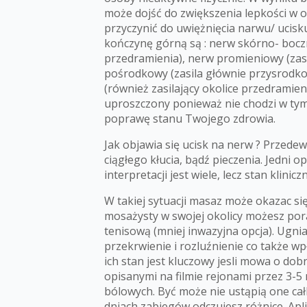
może dojść do zwiększenia lepkości w 
przyczynić do uwiężnięcia narwu/ ucisk
kończynę górną są : nerw skórno- bocz
przedramienia), nerw promieniowy (zasil
pośrodkowy (zasila głównie przysrodko
(również zasilający okolice przedramieni
uproszczony ponieważ nie chodzi w tym
poprawę stanu Twojego zdrowia.
Jak objawia się ucisk na nerw ? Przede
ciągłego kłucia, bądź pieczenia. Jedni o
interpretacji jest wiele, lecz stan klini
W takiej sytuacji masaz może okazac si
mosażysty w swojej okolicy możesz pora
tenisową (mniej inwazyjna opcja). Ugni
przekrwienie i rozluźnienie co także w
ich stan jest kluczowy jesli mowa o do
opisanymi na filmie rejonami przez 3-
bólowych. Być może nie ustąpią one cał
dniach zabiegów odczujesz różnice. Aplik