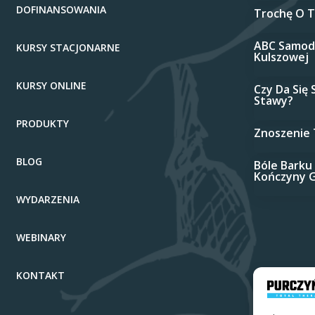
DOFINANSOWANIA
Trochę O 
ABC Samodz
KURSY STACJONARNE
Kulszowej
KURSY ONLINE
Czy Da Się
Stawy?
PRODUKTY
Znoszenie 
BLOG
Bóle Barku
Kończyny 
WYDARZENIA
WEBINARY
KONTAKT
Polityka Pr