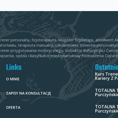
rener personalny, fizjoterapeuta. Magister fizjoterapii, absolwen
rocławiu, terapeuta manualny, szkoleniowiec trenerów personalnych
rener przygotowania motorycznego, instruktor Kulturystyki i Ćwicze
iężarów, sędzia i klasyfikator międzynarodowy Podnoszenia Cięża
Links
Ostatni
Kurs Trene
Kariery Z 
O MNIE
TOTALNA T
ZAPISY NA KONSULTACJĘ
Purczyński
TOTALNA T
OFERTA
Purczyński