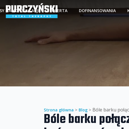
ISY NA KONSULTACJĘ
OFERTA
DOFINANSOWANIA
Bóle barku połą
Strona główna
>
Blog
>
Bóle barku połąc