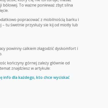
ji bólowej. To ważne ponieważ zbyt silna
ęcie.
dodatkowo popracować z mobilnością barku i
– tu śwetnie przysłuży sie kij od miotły lub
acy powinny calkiem złagodzić dyskomfort i
o.
mośc kończyny górnej zależy głównie od
temat znajdziesz w artykule:
hę info dla każdego, kto chce wyciskać