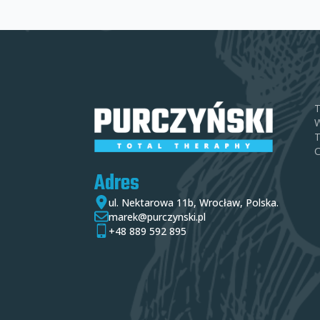
T
W
T
C
Adres
ul. Nektarowa 11b, Wrocław, Polska.
marek@purczynski.pl
+48 889 592 895