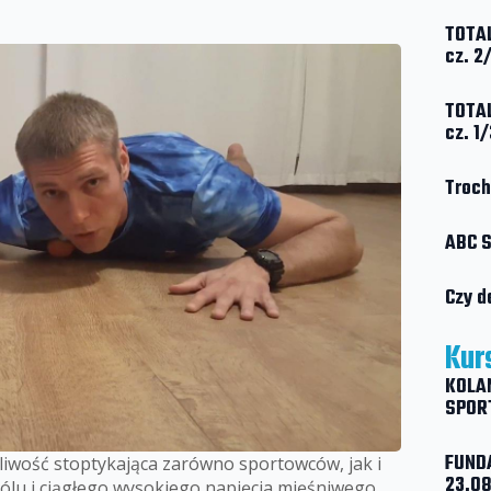
TOTAL
cz. 2
TOTAL
cz. 1/
Troch
ABC S
Czy d
Kur
KOLAN
SPORT
FUND
liwość stoptykająca zarówno sportowców, jak i
23.08
bólu i ciągłego wysokiego napięcia mięśniwego