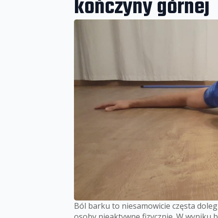
kończyny górnej
Ból barku to niesamowicie częsta doleg
osoby nieaktywne fizycznie. W wyniku 