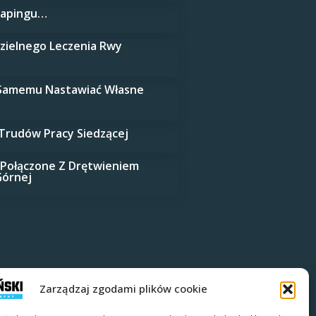
Tapingu…
ielnego Leczenia Rwy
 Samemu Nastawiać Własne
Trudów Pracy Siedzącej
 Połączone Z Drętwieniem
Górnej
Zarządzaj zgodami plików cookie
ywatności
Polityka plików cookies (EU)