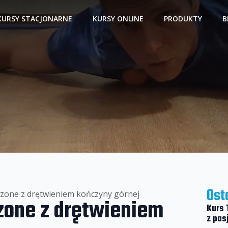
KURSY STACJONARNE
KURSY ONLINE
PRODUKTY
B
Ost
czone z drętwieniem kończyny górnej
zone z drętwieniem
Kurs 
z pas