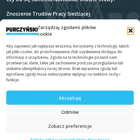
Znoszenie Trudów Pracy Siedzącej
Zarządzaj zgodami plików
Bóle Barku Połączone Z Drętwieniem Kończyny
Górnej
cookie
Aby zapewnić jak najlepsze wrażenia, korzystamy z technologii, takich
jak pliki cookie, do przechowywania i/lub uzyskiwania dostępu do
informacji o urządzeniu. Zgoda na te technologie pozwoli nam
Polityka Prywatności
Polityka plików cookies (EU)
przetwarzać dane, takie jak zachowanie podczas przeglądania lub
unikalne identyfikatory na tej stronie. Brak wyrażenia zgody lub
wycofanie zgody może niekorzystnie wpłynąć na niektóre cechy i
funkcje.
Akceptuję
Odmów
Marek Purczyński Total Theraphy | All Rights
reserved 2026 | Designed by
MENA Studio
Zobacz preferencje
Polityka plików cookies
Polityka Prywatności