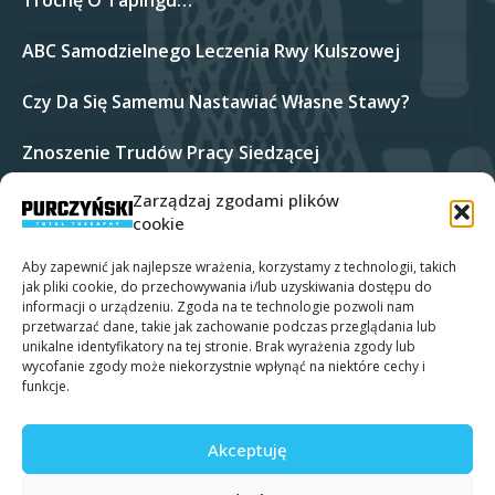
Trochę O Tapingu…
ABC Samodzielnego Leczenia Rwy Kulszowej
Czy Da Się Samemu Nastawiać Własne Stawy?
Znoszenie Trudów Pracy Siedzącej
Zarządzaj zgodami plików
Bóle Barku Połączone Z Drętwieniem Kończyny
Górnej
cookie
Aby zapewnić jak najlepsze wrażenia, korzystamy z technologii, takich
jak pliki cookie, do przechowywania i/lub uzyskiwania dostępu do
informacji o urządzeniu. Zgoda na te technologie pozwoli nam
Polityka Prywatności
Polityka plików cookies (EU)
przetwarzać dane, takie jak zachowanie podczas przeglądania lub
unikalne identyfikatory na tej stronie. Brak wyrażenia zgody lub
wycofanie zgody może niekorzystnie wpłynąć na niektóre cechy i
funkcje.
Akceptuję